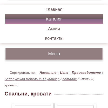
Главная
Каталог
Акции
Контакты
Меню
Сортировать по:
Названию
↑
Цене
↑
Производителю
↑
Белорусская мебель МЦ Гулливер
/
Каталог
/
Спальни,
кровати
Спальни, кровати